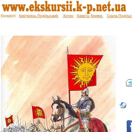
Екскурсії:
Кам’янець-Подільський,
Хотин
Бакота
,
Кривче
,
Скала-Подільс